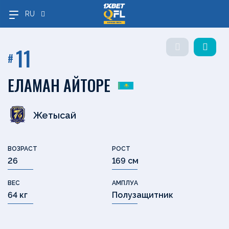
RU
Мәди
11
#
OLIMPBET
1XBET
OLIMPBET-
ВТОРАЯ
OLIMPBET-
ЖЕНСКАЯ
ЖЕНСКИЙ
1XBET
Руководство
ПРЕМЬЕР-
ПЕРВАЯ
КУБОК
ЛИГА
СУПЕРКУБОК
ЛИГА
КУБОК
КУБОК
ЕЛАМАН АЙТОРЕ
ЛИГА
ЛИГА
ЛИГИ
Новости
Новости
Новости
Новости
Новости
Новости
Новости
Новости
Календарь
Календарь
Календарь
Календарь
Календарь
Жетысай
Календарь
Календарь
Календарь
Турнирная
Турнирная
Турнирная
Турнирная
Турнирная
Турнирная
Турнирная
таблица
таблица
таблица
таблица
таблица
Турнирная
ВОЗРАСТ
РОСТ
таблица
таблица
таблица
Клубы
Клубы
Клубы
Клубы
Клубы
26
169 см
Клубы
Клубы
Клубы
Медиа
Медиа
Медиа
Медиа
Медиа
ВЕС
АМПЛУА
Медиа
Медиа
Медиа
64 кг
Полузащитник