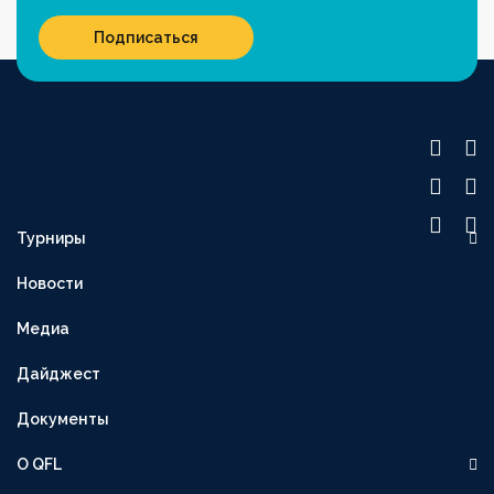
Подписаться
Турниры
OLIMPBET ПРЕМЬЕР-ЛИГА
Новости
1XBET ПЕРВАЯ ЛИГА
Медиа
OLIMPBET-КУБОК
ВТОРАЯ ЛИГА
Дайджест
OLIMPBET-СУПЕРКУБОК
Документы
ЖЕНСКАЯ ЛИГА
О QFL
ЖЕНСКИЙ КУБОК
Руководство