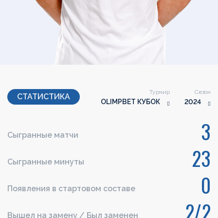
Турнир
Сезон
СТАТИСТИКА
OLIMPBET КУБОК
2024
3
Сыгранные матчи
23
Сыгранные минуты
0
Появления в стартовом составе
2/2
Вышел на замену / Был заменен