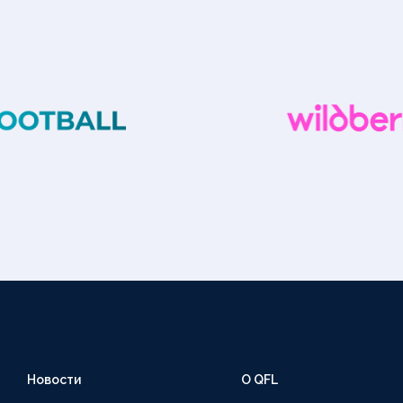
Новости
О QFL