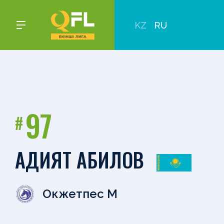
KZ
RU
97
#
АДИЯТ АБИЛОВ
Окжетпес М