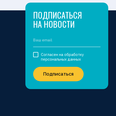
ПОДПИСАТЬСЯ
НА НОВОСТИ
Согласен на обработку
персональных данных
Подписаться