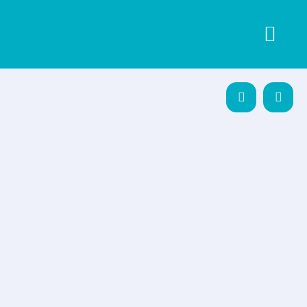
Алишер 
Сэйф