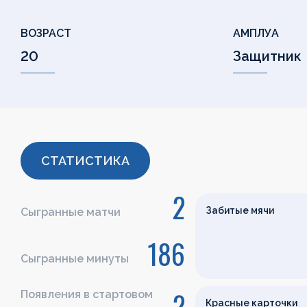
ВОЗРАСТ
АМПЛУА
20
Защитник
СТАТИСТИКА
2
Забитые мячи
Сыгранные матчи
186
Сыгранные минуты
2
Появления в стартовом
Красные карточки