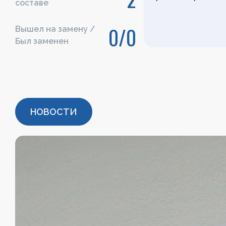
составе
0/0
Вышел на замену /
Был заменен
НОВОСТИ