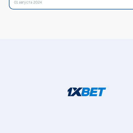
01 августа 2024
OLIMPBET
1XBET
OLIMPBET-
ВТОРАЯ
OLIMPBET-
ЖЕНСКАЯ
ЖЕНСКИЙ
1XBET
Руководство
ПРЕМЬЕР-
ПЕРВАЯ
КУБОК
ЛИГА
СУПЕРКУБОК
ЛИГА
КУБОК
КУБОК
ЛИГА
ЛИГА
ЛИГИ
Новости
Новости
Новости
Новости
Новости
Новости
Новости
Новости
Календарь
Календарь
Календарь
Календарь
Календарь
Календарь
Календарь
Календарь
Турнирная
Турнирная
Турнирная
Турнирная
Турнирная
Турнирная
Турнирная
таблица
таблица
таблица
таблица
таблица
Турнирная
таблица
таблица
таблица
Клубы
Клубы
Клубы
Клубы
Клубы
Клубы
Клубы
Клубы
Медиа
Медиа
Медиа
Медиа
Медиа