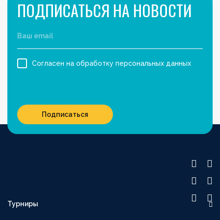
ПОДПИСАТЬСЯ НА НОВОСТИ
Согласен на обработку персональных данных
Подписаться
Турниры
OLIMPBET ПРЕМЬЕР-ЛИГА