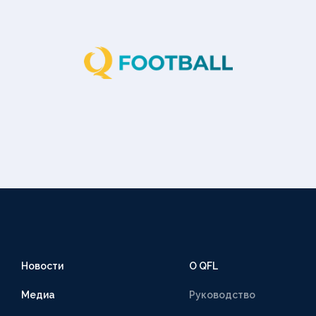
Новости
О QFL
Медиа
Руководство