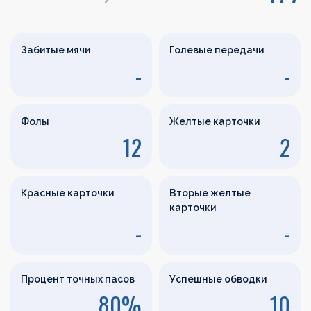
Забитые мячи
Голевые передачи
-
-
Фолы
Желтые карточки
12
2
Красные карточки
Вторые желтые
карточки
-
-
Процент точных пасов
Успешные обводки
80%
10