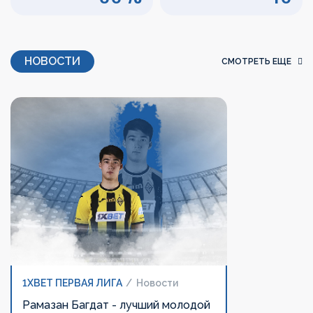
НОВОСТИ
СМОТРЕТЬ ЕЩЕ
1XBET ПЕРВАЯ ЛИГА
Новости
Рамазан Багдат - лучший молодой