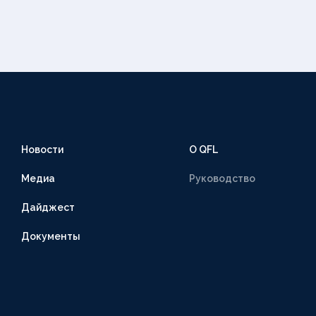
Новости
О QFL
Медиа
Руководство
Дайджест
Документы