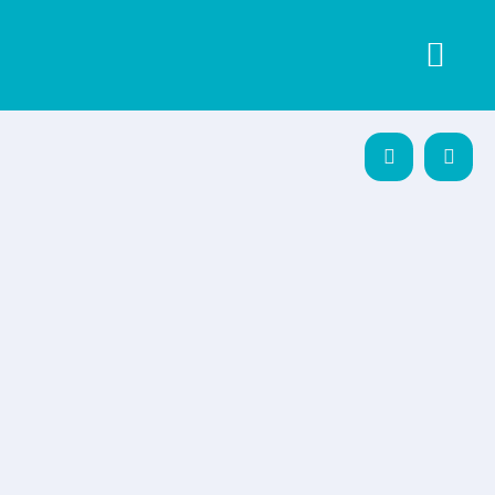
Максат 
Азат