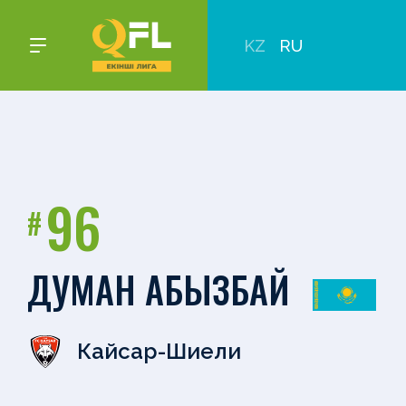
KZ
RU
96
#
ДУМАН АБЫЗБАЙ
Кайсар-Шиели