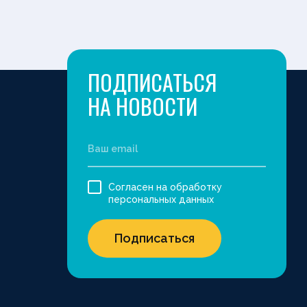
ПОДПИСАТЬСЯ
НА НОВОСТИ
Согласен на обработку
персональных данных
Подписаться