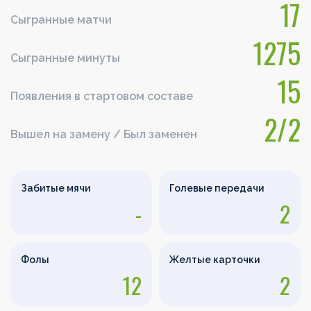
17
Сыгранные матчи
1275
Сыгранные минуты
15
Появления в стартовом составе
2/2
Вышел на замену / Был заменен
Забитые мячи
Голевые передачи
-
2
Фолы
Желтые карточки
12
2