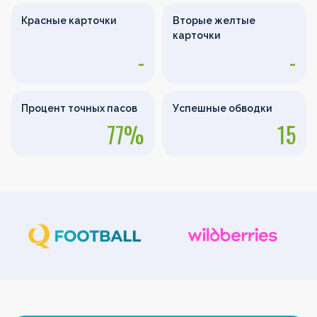
Красные карточки
Вторые желтые
карточки
-
-
Процент точных пасов
Успешные обводки
77%
15