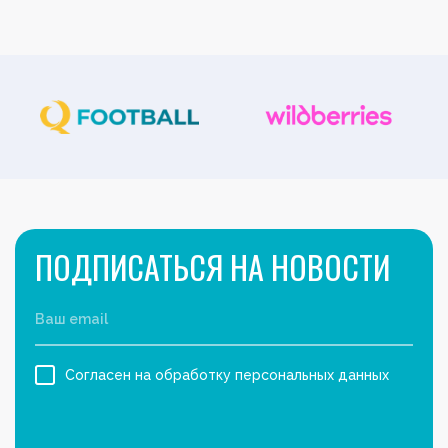
ПОДПИСАТЬСЯ НА НОВОСТИ
Согласен на обработку персональных данных