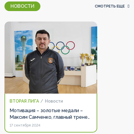
НОВОСТИ
СМОТРЕТЬ ЕЩЕ
ВТОРАЯ ЛИГА
Новости
Мотивация – золотые медали –
Максим Самченко, главный тренер
«Шахтер М»
17 сентября 2024