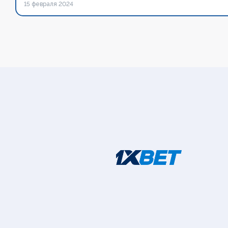
15 февраля 2024
OLIMPBET
1XBET
OLIMPBET-
ВТОРАЯ
OLIMPBET-
ЖЕНСКАЯ
ЖЕНСКИЙ
1XBET
Руководство
ПРЕМЬЕР-
ПЕРВАЯ
КУБОК
ЛИГА
СУПЕРКУБОК
ЛИГА
КУБОК
КУБОК
ЛИГА
ЛИГА
ЛИГИ
Новости
Новости
Новости
Новости
Новости
Новости
Новости
Новости
Календарь
Календарь
Календарь
Календарь
Календарь
Календарь
Календарь
Календарь
Турнирная
Турнирная
Турнирная
Турнирная
Турнирная
Турнирная
Турнирная
таблица
таблица
таблица
таблица
таблица
Турнирная
таблица
таблица
таблица
Клубы
Клубы
Клубы
Клубы
Клубы
Клубы
Клубы
Клубы
Медиа
Медиа
Медиа
Медиа
Медиа