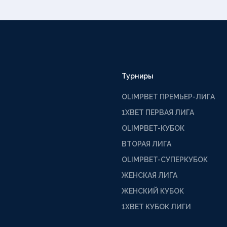
Медиа
Медиа
Медиа
Турниры
OLIMPBET ПРЕМЬЕР-ЛИГА
1XBET ПЕРВАЯ ЛИГА
OLIMPBET-КУБОК
ВТОРАЯ ЛИГА
OLIMPBET-СУПЕРКУБОК
ЖЕНСКАЯ ЛИГА
ЖЕНСКИЙ КУБОК
1XBET КУБОК ЛИГИ