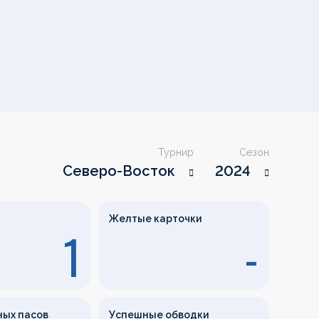
Турнир
Сезон
Северо-Восток
2024
Желтые карточки
1
-
ных пасов
Успешные обводки