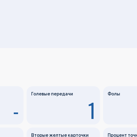
Голевые передачи
Фолы
-
1
Вторые желтые карточки
Процент точ