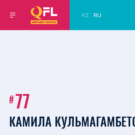
KZ
RU
77
#
КАМИЛА КУЛЬМАГАМБЕТ