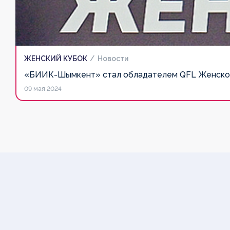
ЖЕНСКИЙ КУБОК
Новости
«БИИК-Шымкент» стал обладателем QFL Женског
09 мая 2024
OLIMPBET
1XBET
OLIMPBET-
ВТОРАЯ
OLIMPBET-
ЖЕНСКАЯ
ЖЕНСКИЙ
1XBET
Руководство
ПРЕМЬЕР-
ПЕРВАЯ
КУБОК
ЛИГА
СУПЕРКУБОК
ЛИГА
КУБОК
КУБОК
ЛИГА
ЛИГА
ЛИГИ
Новости
Новости
Новости
Новости
Новости
Новости
Новости
Новости
Календарь
Календарь
Календарь
Календарь
Календарь
Календарь
Календарь
Календарь
Турнирная
Турнирная
Турнирная
Турнирная
Турнирная
Турнирная
Турнирная
таблица
таблица
таблица
таблица
таблица
Турнирная
таблица
таблица
таблица