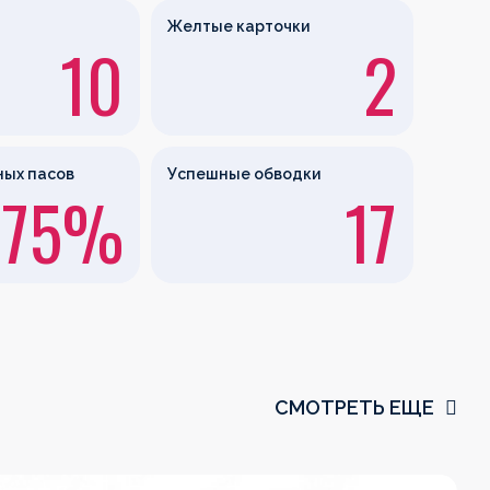
Желтые карточки
10
2
ных пасов
Успешные обводки
75%
17
СМОТРЕТЬ ЕЩЕ