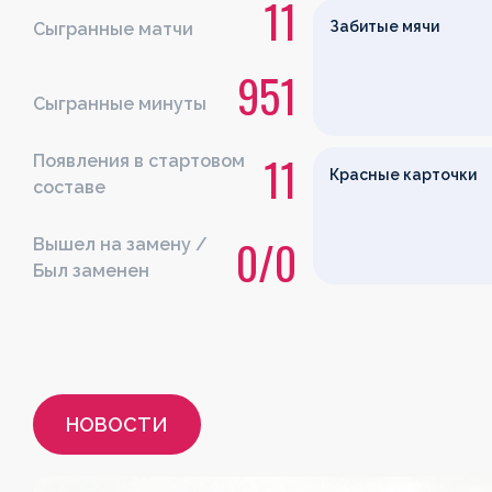
11
Забитые мячи
Сыгранные матчи
951
Сыгранные минуты
11
Появления в стартовом
Красные карточки
составе
0/0
Вышел на замену /
Был заменен
НОВОСТИ