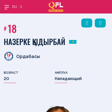
RU
Милана Т
Мука
18
#
OLIMPBET
1XBET
OLIMPBET-
ВТОРАЯ
OLIMPBET-
ЖЕНСКАЯ
ЖЕНСКИЙ
1XBET
Руководство
ПРЕМЬЕР-
ПЕРВАЯ
КУБОК
ЛИГА
СУПЕРКУБОК
ЛИГА
КУБОК
КУБОК
НАЗЕРКЕ ҚЫДЫРБАЙ
ЛИГА
ЛИГА
ЛИГИ
Новости
Новости
Новости
Новости
Новости
Новости
Новости
Новости
Календарь
Календарь
Календарь
Календарь
Календарь
Ордабасы
Календарь
Календарь
Календарь
Турнирная
Турнирная
Турнирная
Турнирная
Турнирная
Турнирная
Турнирная
таблица
таблица
таблица
таблица
таблица
Турнирная
ВОЗРАСТ
АМПЛУА
таблица
таблица
таблица
Клубы
Клубы
Клубы
Клубы
Клубы
20
Нападающий
Клубы
Клубы
Клубы
Медиа
Медиа
Медиа
Медиа
Медиа
Медиа
Медиа
Медиа