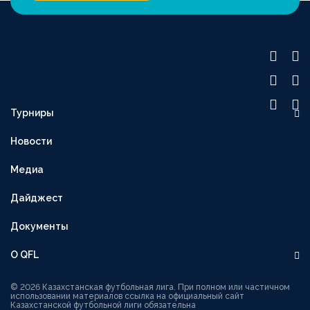
Турниры
OLIMPBET ПРЕМЬЕР-ЛИГА
Новости
1XBET ПЕРВАЯ ЛИГА
Медиа
OLIMPBET-КУБОК
ВТОРАЯ ЛИГА
Дайджест
OLIMPBET-СУПЕРКУБОК
Документы
ЖЕНСКАЯ ЛИГА
О QFL
ЖЕНСКИЙ КУБОК
Руководство
1XBET КУБОК ЛИГИ
© 2026 Казахстанская футбольная лига. При полном или частичном
использовании материалов ссылка на официальный сайт
Казахстанской футбольной лиги обязательна