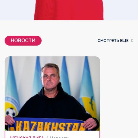
НОВОСТИ
СМОТРЕТЬ ЕЩЕ