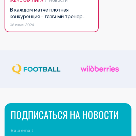
ЖЕНСКАЯ ЛИГА
Новости
В каждом матче плотная
конкуренция – главный тренер
ЖФК «Актобе» Александр
08 июля 2024
Семенов
ПОДПИСАТЬСЯ НА НОВОСТИ