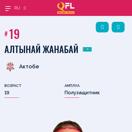
RU
Асем Ка
Аяжа
19
#
OLIMPBET
1XBET
OLIMPBET-
ВТОРАЯ
OLIMPBET-
ЖЕНСКАЯ
ЖЕНСКИЙ
1XBET
Руководство
ПРЕМЬЕР-
ПЕРВАЯ
КУБОК
ЛИГА
СУПЕРКУБОК
ЛИГА
КУБОК
КУБОК
АЛТЫНАЙ ЖАНАБАЙ
ЛИГА
ЛИГА
ЛИГИ
Новости
Новости
Новости
Новости
Новости
Новости
Новости
Новости
Календарь
Календарь
Календарь
Календарь
Календарь
Актобе
Календарь
Календарь
Календарь
Турнирная
Турнирная
Турнирная
Турнирная
Турнирная
Турнирная
Турнирная
таблица
таблица
таблица
таблица
таблица
Турнирная
ВОЗРАСТ
АМПЛУА
таблица
таблица
таблица
Клубы
Клубы
Клубы
Клубы
Клубы
19
Полузащитник
Клубы
Клубы
Клубы
Медиа
Медиа
Медиа
Медиа
Медиа
Медиа
Медиа
Медиа