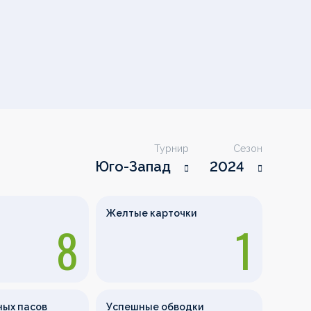
Турнир
Сезон
Юго-Запад
2024
Желтые карточки
8
1
ных пасов
Успешные обводки