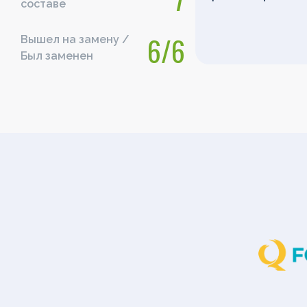
составе
6/6
Вышел на замену /
Был заменен