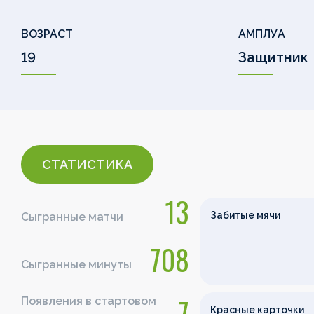
ВОЗРАСТ
АМПЛУА
19
Защитник
СТАТИСТИКА
13
Забитые мячи
Сыгранные матчи
708
Сыгранные минуты
7
Появления в стартовом
Красные карточки