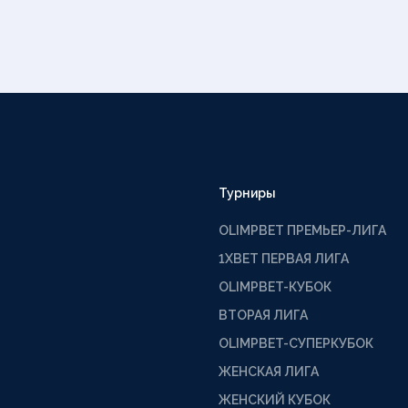
Турниры
OLIMPBET ПРЕМЬЕР-ЛИГА
1XBET ПЕРВАЯ ЛИГА
OLIMPBET-КУБОК
ВТОРАЯ ЛИГА
OLIMPBET-СУПЕРКУБОК
OLIMPBET
1XBET
OLIMPBET-
ВТОРАЯ
OLIMPBET-
ЖЕНСКАЯ
ЖЕНСКИЙ
1XBET
Руководство
ЖЕНСКАЯ ЛИГА
ПРЕМЬЕР-
ПЕРВАЯ
КУБОК
ЛИГА
СУПЕРКУБОК
ЛИГА
КУБОК
КУБОК
ЖЕНСКИЙ КУБОК