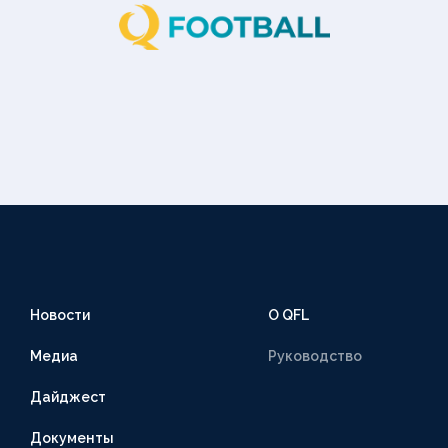
Новости
О QFL
Медиа
Руководство
Дайджест
Документы