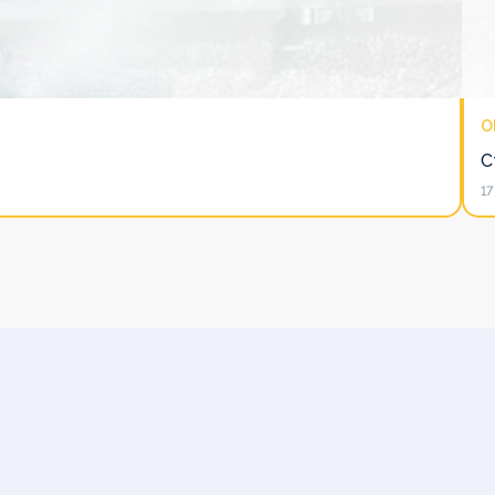
O
С
17