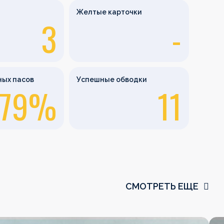
Желтые карточки
3
-
ных пасов
Успешные обводки
79%
11
СМОТРЕТЬ ЕЩЕ