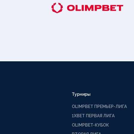
Клубы
Клубы
Клубы
Клубы
Клубы
Клубы
Клубы
Клубы
Медиа
Медиа
Медиа
Медиа
Медиа
Медиа
Медиа
Медиа
Турниры
OLIMPBET ПРЕМЬЕР-ЛИГА
1XBET ПЕРВАЯ ЛИГА
OLIMPBET-КУБОК