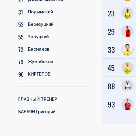
23
31
Подымский
53
Березуцкий
29
55
Заруцкий
33
72
Басманов
79
Жумабеков
45
90
КИРГЕТОВ
88
ГЛАВНЫЙ ТРЕНЕР
93
БАБАЯН Григорий