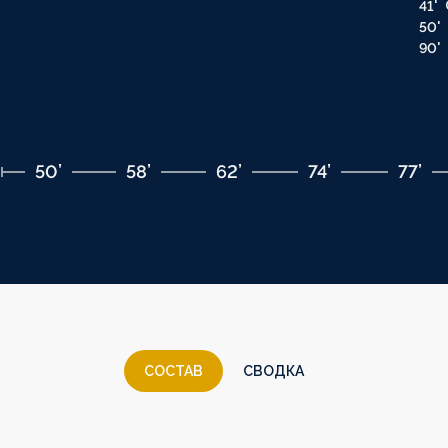
41'
50'
90'
50’
58’
62’
74’
77’
СОСТАВ
СВОДКА