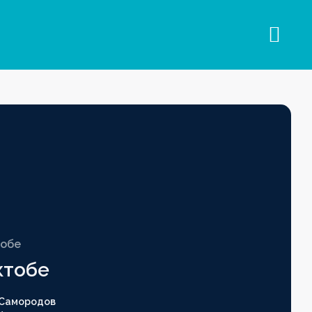
тобе
ктобе
Самородов