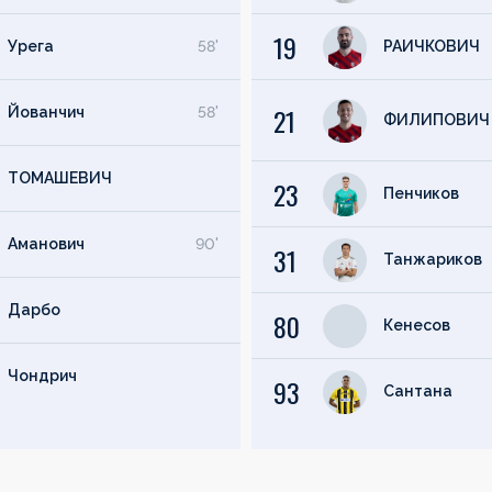
19
Урега
58'
РАИЧКОВИЧ
21
Йованчич
58'
ФИЛИПОВИЧ
ТОМАШЕВИЧ
23
Пенчиков
Аманович
90'
31
Танжариков
Дарбо
80
Кенесов
Чондрич
93
Сантана