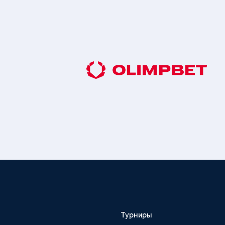
OLIMPBET
1XBET
OLIMPBET-
ВТОРАЯ
OLIMPBET-
ЖЕНСКАЯ
ЖЕНСКИЙ
1XBET
Руководство
ПРЕМЬЕР-
ПЕРВАЯ
КУБОК
ЛИГА
СУПЕРКУБОК
ЛИГА
КУБОК
КУБОК
ЛИГА
ЛИГА
ЛИГИ
Новости
Новости
Новости
Новости
Новости
Новости
Новости
Новости
Календарь
Календарь
Календарь
Календарь
Календарь
Календарь
Календарь
Календарь
Турнирная
Турнирная
Турнирная
Турнирная
Турнирная
Турнирная
Турнирная
таблица
таблица
таблица
таблица
таблица
Турнирная
таблица
таблица
таблица
Клубы
Клубы
Клубы
Клубы
Клубы
Клубы
Клубы
Клубы
Медиа
Медиа
Медиа
Медиа
Медиа
Медиа
Медиа
Медиа
Турниры