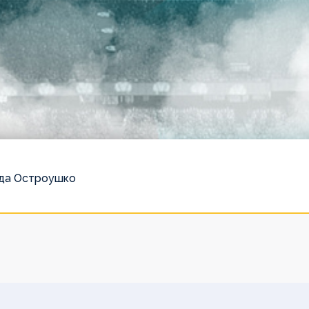
ида Остроушко