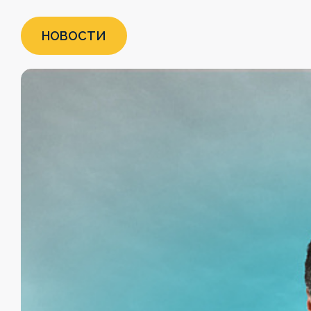
НОВОСТИ