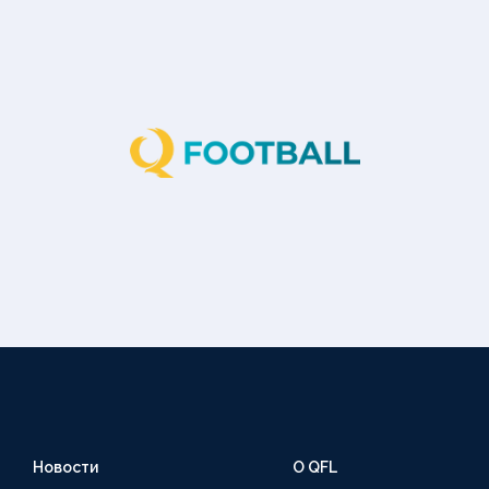
Новости
О QFL