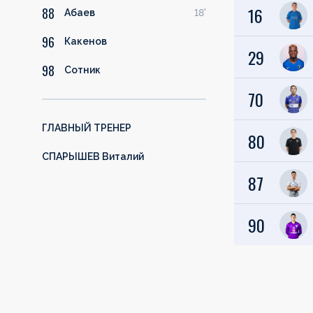
16
88
Абаев
18'
96
Какенов
29
98
Сотник
70
ГЛАВНЫЙ ТРЕНЕР
80
СПАРЫШЕВ Виталий
87
90