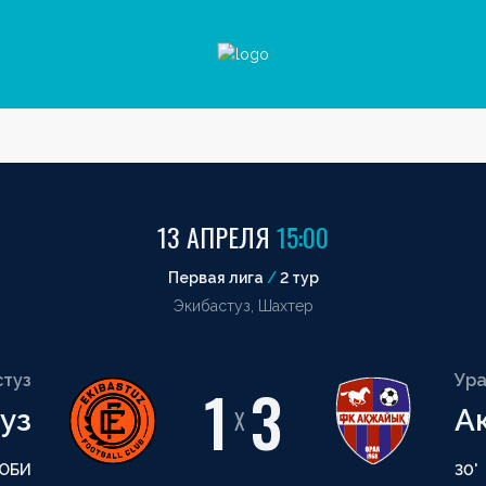
13 АПРЕЛЯ
15:00
Первая лига
/
2 тур
Экибастуз, Шахтер
стуз
Ура
1
3
уз
А
X
ОБИ
30'