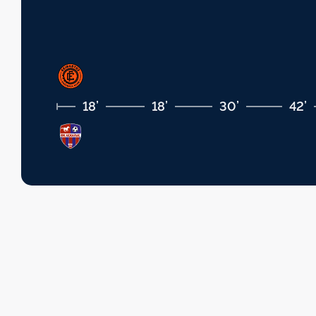
18’
18’
30’
42’