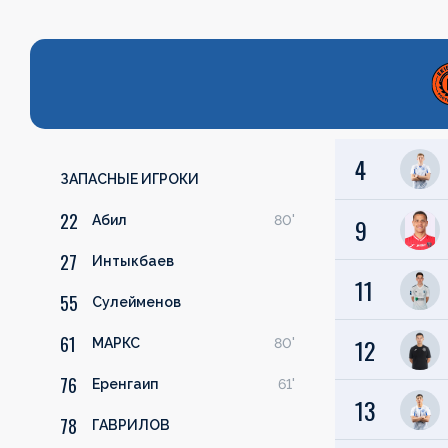
4
ЗАПАСНЫЕ ИГРОКИ
22
9
Абил
80'
27
Интыкбаев
11
55
Сулейменов
61
12
МАРКС
80'
76
Еренгаип
61'
13
78
ГАВРИЛОВ