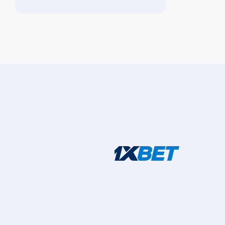
Новости
Новости
Новости
Календарь
Календарь
Календарь
Календарь
Календарь
Календарь
Календарь
Календарь
Турнирная
Турнирная
Турнирная
Турнирная
Турнирная
Турнирная
Турнирная
таблица
таблица
таблица
таблица
таблица
Турнирная
таблица
таблица
таблица
Клубы
Клубы
Клубы
Клубы
Клубы
Клубы
Клубы
Клубы
Медиа
Медиа
Медиа
Медиа
Медиа
Медиа
Медиа
Медиа