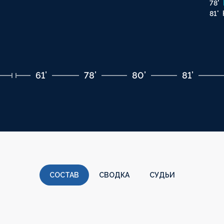
78'
81'
61’
78’
80’
81’
СОСТАВ
СВОДКА
СУДЬИ