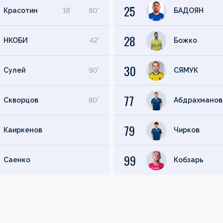
25
Красотин
18'
80'
БАДОЯН
28
НКОБИ
42'
Божко
30
Сулей
90'
СЯМУК
77
Скворцов
80'
Абдрахманов
79
Каиркенов
Чирков
99
Саенко
Кобзарь