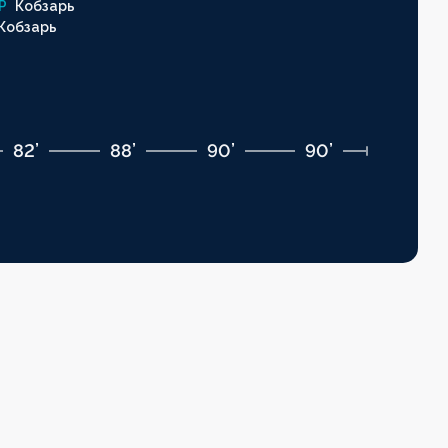
P
Кобзарь
Кобзарь
82’
88’
90’
90’