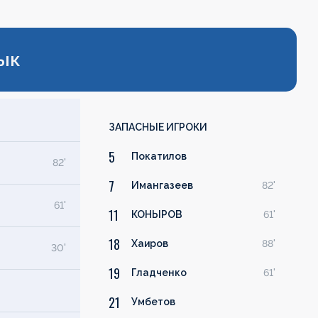
ык
ЗАПАСНЫЕ ИГРОКИ
5
Покатилов
82'
7
Имангазеев
82'
61'
11
КОНЫРОВ
61'
18
Хаиров
88'
30'
19
Гладченко
61'
21
Умбетов