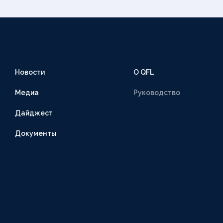
Новости
О QFL
Медиа
Руководство
Дайджест
Документы