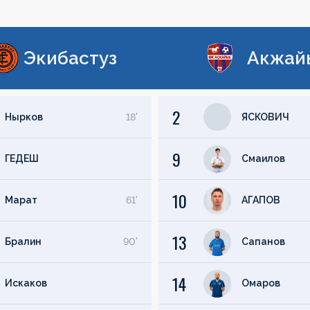
Экибастуз
Акжай
2
Нырков
18'
ЯСКОВИЧ
9
ГЕДЕШ
Смаилов
10
Марат
61'
АГАПОВ
13
Бралин
90'
Сапанов
14
Искаков
Омаров