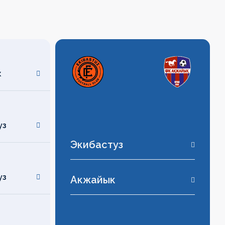
к
уз
уз