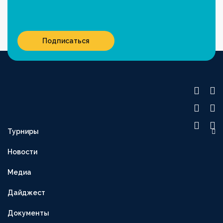
Подписаться
Турниры
OLIMPBET ПРЕМЬЕР-ЛИГА
Новости
1XBET ПЕРВАЯ ЛИГА
Медиа
OLIMPBET-КУБОК
ВТОРАЯ ЛИГА
Дайджест
OLIMPBET-СУПЕРКУБОК
Документы
ЖЕНСКАЯ ЛИГА