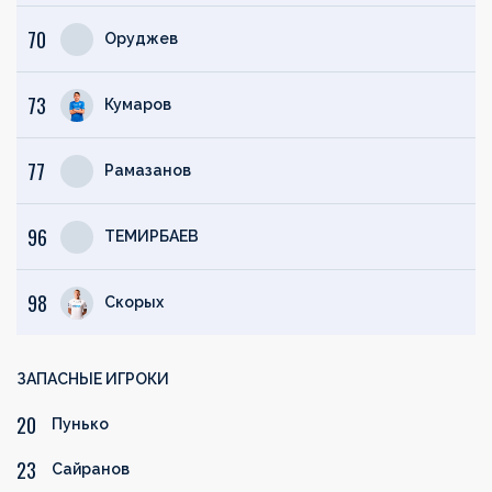
70
Оруджев
73
Кумаров
77
Рамазанов
96
ТЕМИРБАЕВ
98
Скорых
ЗАПАСНЫЕ ИГРОКИ
20
Пунько
23
Сайранов