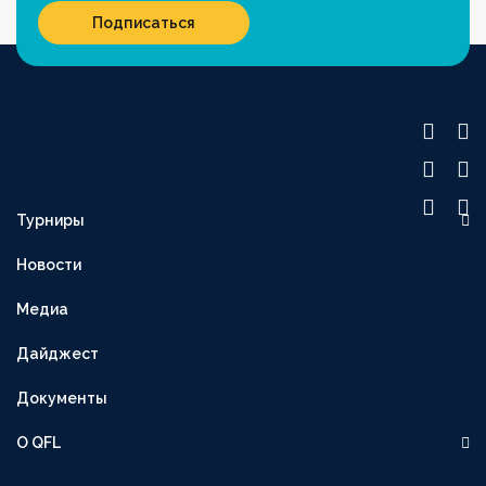
Подписаться
Турниры
OLIMPBET ПРЕМЬЕР-ЛИГА
Новости
1XBET ПЕРВАЯ ЛИГА
Медиа
OLIMPBET-КУБОК
ВТОРАЯ ЛИГА
Дайджест
OLIMPBET-СУПЕРКУБОК
Документы
ЖЕНСКАЯ ЛИГА
О QFL
ЖЕНСКИЙ КУБОК
Руководство
1XBET КУБОК ЛИГИ