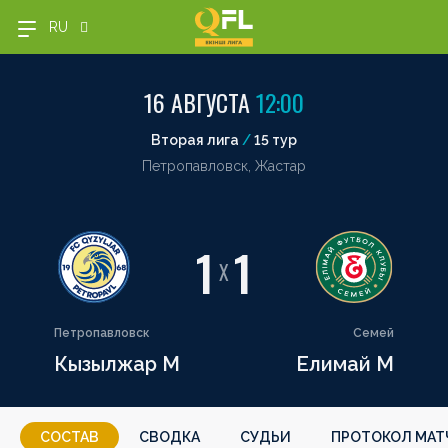
RU
16 АВГУСТА
12:00
OLIMPBET
1XBET
OLIMPBET-
ВТОРАЯ
OLIMPBET-
ЖЕНСКАЯ
ЖЕНСКИЙ
1XBET
Руководство
Вторая лига
/
15 тур
ПРЕМЬЕР-
ПЕРВАЯ
КУБОК
ЛИГА
СУПЕРКУБОК
ЛИГА
КУБОК
КУБОК
Петропавловск, Жастар
ЛИГА
ЛИГА
ЛИГИ
Новости
Новости
Новости
Новости
Новости
Новости
Новости
Новости
Календарь
Календарь
Календарь
Календарь
Календарь
Календарь
Календарь
Календарь
1
1
Турнирная
Турнирная
Турнирная
Турнирная
Турнирная
X
Турнирная
Турнирная
таблица
таблица
таблица
таблица
таблица
Турнирная
таблица
таблица
таблица
Клубы
Клубы
Клубы
Клубы
Клубы
Клубы
Клубы
Клубы
Петропавловск
Семей
Медиа
Медиа
Медиа
Медиа
Медиа
Кызылжар М
Елимай М
Медиа
Медиа
Медиа
СОСТАВ
СВОДКА
СУДЬИ
ПРОТОКОЛ МАТ