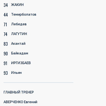
34
ЖАКИН
44
Темирболатов
71
Лебедев
74
ЛАГУТИН
83
Акантай
90
Байкадам
91
ИРГИЗБАЕВ
93
Ильин
ГЛАВНЫЙ ТРЕНЕР
АВЕРЧЕНКО Евгений