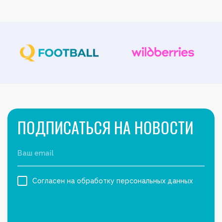
ПОДПИСАТЬСЯ НА НОВОСТИ
Согласен на обработку персональных данных