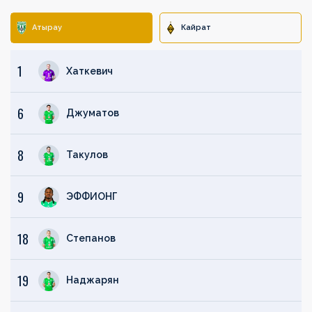
Атырау
Кайрат
1
Хаткевич
6
Джуматов
8
Такулов
9
ЭФФИОНГ
18
Степанов
19
Наджарян