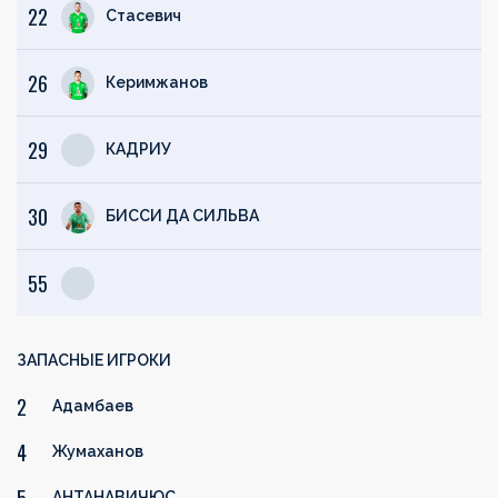
22
Стасевич
26
Керимжанов
29
КАДРИУ
30
БИССИ ДА СИЛЬВА
55
ЗАПАСНЫЕ ИГРОКИ
2
Адамбаев
4
Жумаханов
5
АНТАНАВИЧЮС