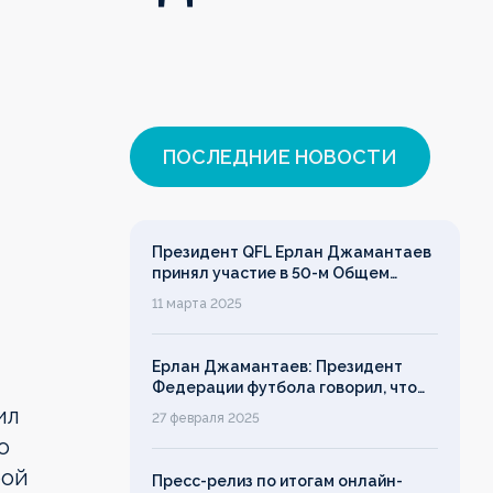
ПОСЛЕДНИЕ НОВОСТИ
Президент QFL Ерлан Джамантаев
принял участие в 50-м Общем
собрании Европейских лиг
11 марта 2025
м
Ерлан Джамантаев: Президент
Федерации футбола говорил, что
дорожит своим именем, однако его
ил
27 февраля 2025
слово ничего не значит!
о
рой
Пресс-релиз по итогам онлайн-