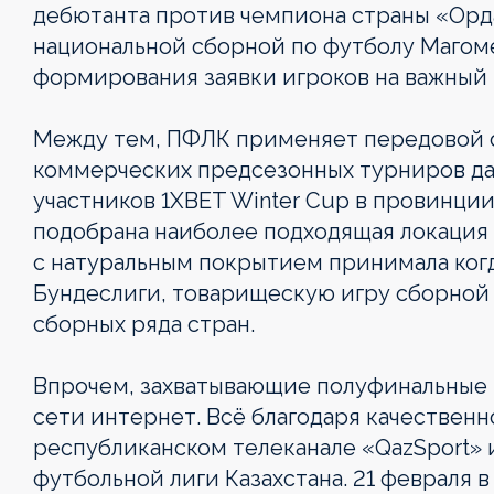
дебютанта против чемпиона страны «Орд
национальной сборной по футболу Магоме
формирования заявки игроков на важный 
Между тем, ПФЛК применяет передовой о
коммерческих предсезонных турниров да
участников 1ХBET Winter Cup в провинци
подобрана наиболее подходящая локация 
с натуральным покрытием принимала когд
Бундеслиги, товарищескую игру сборной 
сборных ряда стран.
Впрочем, захватывающие полуфинальные и
сети интернет. Всё благодаря качествен
республиканском телеканале «QazSport»
футбольной лиги Казахстана. 21 февраля 