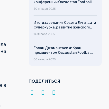
конференции Qazaqstan Football
League с руководителями клубов
30 января 2025
Итоги заседания Совета Лиги: дата
Суперкубка, развитие женского
футбола, лимит на легионеров
14 января 2025
ыла
Ерлан Джамантаев избран
ена
президентом Qazaqstan Football
League
08 января 2025
ПОДЕЛИТЬСЯ
в в
и