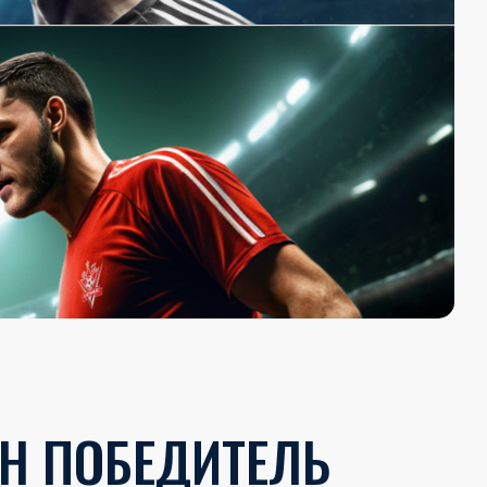
ЕН ПОБЕДИТЕЛЬ