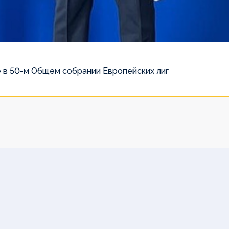
 в 50-м Общем собрании Европейских лиг