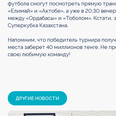
футбола смогут посмотреть прямую тран
«Елимай» и «Актобе», а уже в 20:30 вече
между «Ордабасы» и «Тоболом». Кстати, 
Суперкубка Казахстана.
Напомним, что победитель турнира получи
места заберет 40 миллионов тенге. Не п
свою любимую команду!
ДРУГИЕ НОВОСТИ