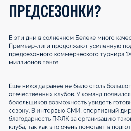
ПРЕДСЕЗОНКИ?
В эти дни в солнечном Белеке много каче
Премьер-лиги продолжают усиленную под
предсезонного коммерческого турнира 1Х
миллионов тенге.
Еще никогда ранее не было столь большо
отечественных клубов. У команд появился
болельщиков возможность увидеть готов
сезону. В интервью СМИ, спортивный д
благодарность ПФЛК за организацию тако
клуба, так как это очень помогает в подго