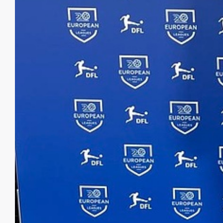
OLIMPBET
1XBET
OLIMPBET-
ВТОРАЯ
OLIMPBET-
ЖЕНСКАЯ
ЖЕНСКИЙ
1XBET
Руководство
ПРЕМЬЕР-
ПЕРВАЯ
КУБОК
ЛИГА
СУПЕРКУБОК
ЛИГА
КУБОК
КУБОК
ЛИГА
ЛИГА
ЛИГИ
Новости
Новости
Новости
Новости
Новости
Новости
Новости
Новости
Календарь
Календарь
Календарь
Календарь
Календарь
Календарь
Календарь
Календарь
Турнирная
Турнирная
Турнирная
Турнирная
Турнирная
Турнирная
Турнирная
таблица
таблица
таблица
таблица
таблица
Турнирная
таблица
таблица
таблица