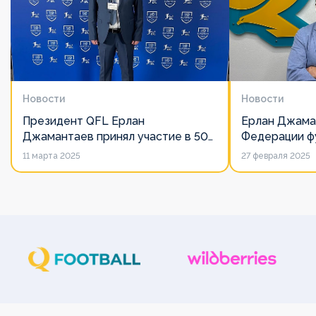
Новости
Новости
Президент QFL Ерлан
Ерлан Джама
Джамантаев принял участие в 50-
Федерации фу
м Общем собрании Европейских
дорожит сво
11 марта 2025
27 февраля 2025
лиг
его слово нич