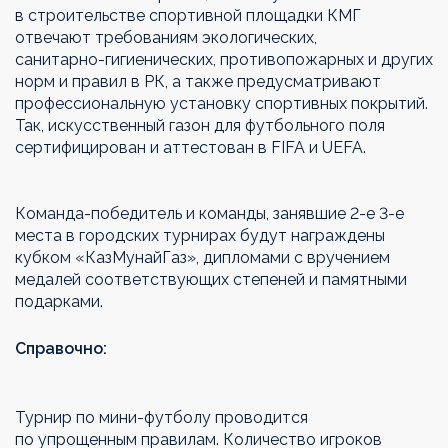
в
строительстве спортивной площадки КМГ
отвечают требованиям экологических,
санитарно-гигиенических
, противопожарных и
других
норм и
правил в
РК, а
также предусматривают
профессиональную установку спортивных покрытий.
Так, искусственный газон для футбольного поля
сертифицирован и
аттестован в
FIFA и
UEFA.
Команда-победитель
и
команды, занявшие
2-е
3-е
места в
городских турнирах будут награждены
кубком
«
КазМунайГаз
»
, дипломами с
вручением
медалей соответствующих степеней и
памятными
подарками.
Справочно:
Турнир по
мини-футболу
проводится
по
упрощенным правилам. Количество игроков