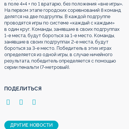
в
поле 4
×
4 + по
1 вратарю, без положения
«
вне игры
»
.
На
первом этапе городских соревнований 8 команд
делятся на
две подгруппы. В
каждой подгруппе
проводятся игры по
системе
«
каждый с
каждым
»
в
один круг.
Команды, занявшие в
своих подгруппах
1-е
места, будут бороться за
1-е
место. Команды,
занявшие в
своих подгруппах
2-е
места, будут
бороться за
3-е
место. Победитель в
этих играх
определяется из
одной игры, в
случае ничейного
результата, победитель определяется с
помощью
серии пенальти (
7-метровый
).
ПОДЕЛИТЬСЯ
ДРУГИЕ НОВОСТИ