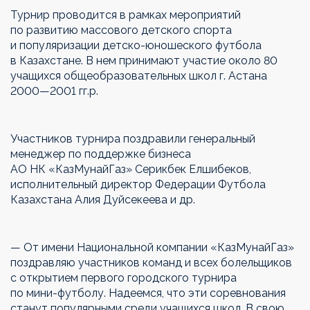
Турнир проводится в
рамках мероприятий
по
развитию массового детского спорта
и
популяризации
детско-юношеского
футбола
в
Казахстане. В
нем принимают участие около 80
учащихся общеобразовательных школ г.
Астана
2000
—
2001 гг.
р.
Участников турнира поздравили генеральный
менеджер по
поддержке бизнеса
АО
НК
«
КазМунайГаз
»
Серикбек Елшибеков,
исполнительный директор Федерации Футбола
Казахстана Алия Дуйсекеева и
др.
—
От
имени Национальной компании
«
КазМунайГаз
»
поздравляю участников команд и
всех болельщиков
с
открытием первого городского турнира
по
мини-футболу
. Надеемся, что эти соревнования
станут популярными среди учащихся школ. В
свою