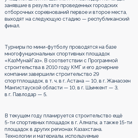
занявшие в
результате проведенных городских
отборочных соревнований первое и
второе места,
выходят на
следующую стадию
—
республиканский
финал.
Турниры по
мини-футболу
проводятся на
базе
многофунциональных спортивных площадок
«
КазМунайГаз
»
. В
соответствии с
Программой
строительства в
2010 году КМГ и
его дочерние
компании завершили строительство 29
спортплощадок,
в т. ч.
в
г.
Астана
—
10, в
г.
Жанаозен
Мангистауской области
—
10, в
г.
Шымкент
—
3,
в
г.
Павлодар
—
5.
В
текущем году планируется строительство ещё
5-ти
спортивных площадок в
г.
Алматы, а
также
15-ти
площадок в
других регионах Казахстана.
Технологии и
материалы, используемые