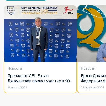
Новости
Новости
Президент QFL Ерлан
Ерлан Джама
Джамантаев принял участие в 50-
Федерации фу
м Общем собрании Европейских
дорожит сво
11 марта 2025
27 февраля 2025
лиг
его слово нич