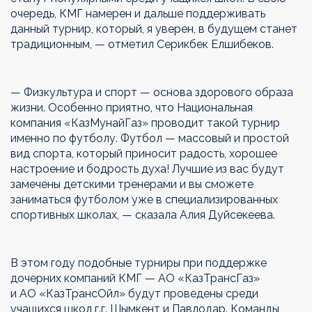
очередь, КМГ намерен и
дальше поддерживать
данный турнир, который, я
уверен, в
будущем станет
традиционным,
—
отметил Серикбек Елшибеков.
—
Физкультура и
спорт
—
основа здорового образа
жизни. Особенно приятно, что Национальная
компания
«
КазМунайГаз
»
проводит такой турнир
именно по
футболу. Футбол
—
массовый и
простой
вид спорта, который приносит радость, хорошее
настроение и
бодрость духа! Лучшие из
вас будут
замечены детскими тренерами и
вы
сможете
заниматься футболом уже в
специализированных
спортивных школах,
—
сказала Алия Дуйсекеева.
В
этом году подобные турниры при поддержке
дочерних компаний КМГ
—
АО
«
КазТрансГаз
»
и
АО
«
КазТрансОйл
»
будут проведены среди
учащихся школ г.г.
Шымкент и
Павлодар. Команды,