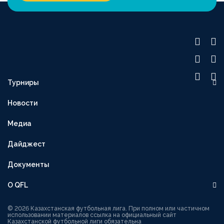
Турниры
OLIMPBET ПРЕМЬЕР-ЛИГА
Новости
1XBET ПЕРВАЯ ЛИГА
Медиа
OLIMPBET-КУБОК
ВТОРАЯ ЛИГА
Дайджест
OLIMPBET-СУПЕРКУБОК
Документы
ЖЕНСКАЯ ЛИГА
О QFL
ЖЕНСКИЙ КУБОК
Руководство
1XBET КУБОК ЛИГИ
© 2026 Казахстанская футбольная лига. При полном или частичном
использовании материалов ссылка на официальный сайт
Казахстанской футбольной лиги обязательна