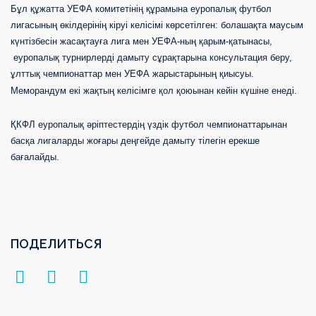
Бұл құжатта УЕФА комитетінің құрамына еуропалық футбол
лигасының өкілдерінің кіруі келісімі көрсетілген: болашақта маусым
күнтізбесін жасақтауға лига мен УЕФА-ның қарым-қатынасы,
еуропалық турнирлерді дамыту сұрақтарына консультация беру,
ұлттық чемпионаттар мен УЕФА жарыстарының қиысуы.
Меморандум екі жақтың келісімге қол қоюынан кейін күшіне енеді.
ҚКФЛ еуропалық әріптестердің үздік футбол чемпионаттарынан
басқа лигаларды жоғары деңгейде дамыту тілегін ерекше
бағалайды.
ПОДЕЛИТЬСЯ