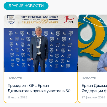
ДРУГИЕ НОВОСТИ
Новости
Новости
Президент QFL Ерлан
Ерлан Джама
Джамантаев принял участие в 50-
Федерации фу
м Общем собрании Европейских
дорожит сво
11 марта 2025
27 февраля 2025
лиг
его слово нич