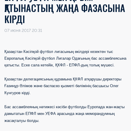
ҚАТЫНАСТЫҢ ЖАҢА ФАЗАСЫНА
КІРДІ
07 июня 2017 20:31
Қазақстан Кәсіпқой футбол лигасының өкілдері кезектен тыс
Европалық Кәсіпқой
футбол Лигалар Одағының бас ассамблеясына
қатысты. Еске сала кетейік, ҚКФЛ
- ЕПФЛ-дың толық мүшесі.
Қазақстан делегациясының құрамына ҚКФЛ атқарушы директоры
Ғазинұр Әлімов және баспасөз қызметі бөлімінің басшысы Олег
Кунгуров кірді.
Бас ассамблеяның нәтижесі кәсіби футболды Еуропада жан-жақты
дамытатын ЕПФЛ мен УЕФА арасында жаңа меморандумның
жасақталуы болды.