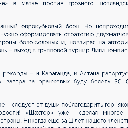
не» в матче против грозного шотландск
нанный еврокубковый боец. Но непроходи
 нужно сформировать стратегию двухматчев
ороны бело-зеленых и, невзирая на автори
кону – выход в групповой турнир Лиги чемпи
 рекорды – и Караганда, и Астана рапорту
о, завтра за оранжевых буду болеть 30 
е – следует от души поблагодарить горняко
ордости! «Шахтер» уже сделал многое 
страны. Никогда еще за 11 лет нашего членст