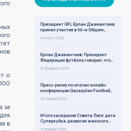
ого
Президент QFL Ерлан Джамантаев
мых
принял участие в 50-м Общем
ого
собрании Европейских лиг
11 марта 2025
тет
онов
Ерлан Джамантаев: Президент
Федерации футбола говорил, что
дорожит своим именем, однако его
27 февраля 2025
слово ничего не значит!
ет о
000
Пресс-релиз по итогам онлайн-
конференции Qazaqstan Football
League с руководителями клубов
30 января 2025
в за
для
Итоги заседания Совета Лиги: дата
Суперкубка, развитие женского
ва в
футбола, лимит на легионеров
14 января 2025