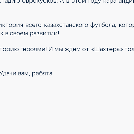
тадию еврокубков. А в этом году караганд
ктория всего казахстанского футбола, кот
к в своем развитии!
сторию героями! И мы ждем от «Шахтера» то
 Удачи вам, ребята!