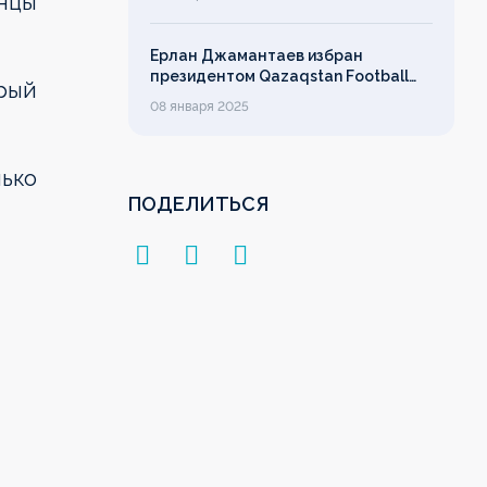
инцы
Ерлан Джамантаев избран
президентом Qazaqstan Football
орый
League
08 января 2025
лько
ПОДЕЛИТЬСЯ