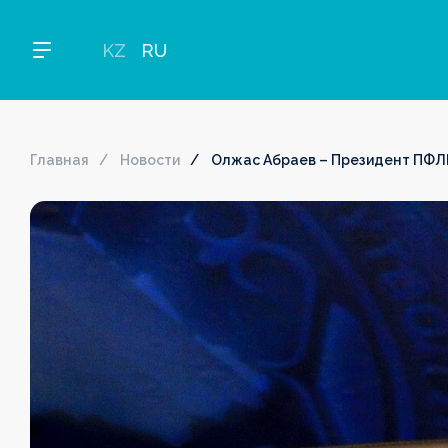
KZ
RU
Главная
Новости
Олжас Абраев – Президент ПФЛ