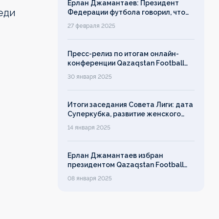
Ерлан Джамантаев: Президент
еди
Федерации футбола говорил, что
дорожит своим именем, однако его
27 февраля 2025
слово ничего не значит!
Пресс-релиз по итогам онлайн-
конференции Qazaqstan Football
League с руководителями клубов
30 января 2025
Итоги заседания Совета Лиги: дата
Суперкубка, развитие женского
футбола, лимит на легионеров
14 января 2025
Ерлан Джамантаев избран
президентом Qazaqstan Football
League
08 января 2025