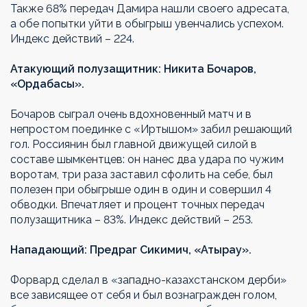
Также 68% передач Дамира нашли своего адресата,
а обе попытки уйти в обыгрыш увенчались успехом.
Индекс действий – 224.
Атакующий полузащитник: Никита Бочаров,
«Ордабасы».
Бочаров сыграл очень вдохновенный матч и в
непростом поединке с «Иртышом» забил решающий
гол. Россиянин был главной движущей силой в
составе шымкентцев: он нанес два удара по чужим
воротам, три раза заставил сфолить на себе, был
полезен при обыгрыше один в один и совершил 4
обводки. Впечатляет и процент точных передач
полузащитника – 83%. Индекс действий – 253.
Нападающий: Предраг Сикимич, «Атырау».
Форвард сделал в «западно-казахстанском дерби»
все зависящее от себя и был вознагражден голом,