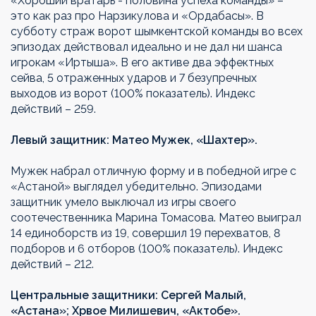
«Хороший вратарь - половина успеха команды» –
это как раз про Нарзикулова и «Ордабасы». В
субботу страж ворот шымкентской команды во всех
эпизодах действовал идеально и не дал ни шанса
игрокам «Иртыша». В его активе два эффектных
сейва, 5 отраженных ударов и 7 безупречных
выходов из ворот (100% показатель). Индекс
действий – 259.
Левый защитник: Матео Мужек, «Шахтер».
Мужек набрал отличную форму и в победной игре с
«Астаной» выглядел убедительно. Эпизодами
защитник умело выключал из игры своего
соотечественника Марина Томасова. Матео выиграл
14 единоборств из 19, совершил 19 перехватов, 8
подборов и 6 отборов (100% показатель). Индекс
действий – 212.
Центральные защитники: Сергей Малый,
«Астана»; Хрвое Милишевич, «Актобе».