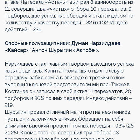
атаке. Латераль «Астаны» выиграл 8 единоборств из
11, совершил два «чистых» отбора, 10 перехватов, 9
подборов, две успешные обводки и стал лидером по
количеству и качеству передач – 82 из 102. Индекс
действий – 236.
Опорные полузащитники: Думан Нарзилдаев,
«Кайсар»; Антон Шурыгин «Актобе».
Нарзилдаев стал главным творцом выездного успеха
кызылординцев. Капитан команды отдал голевую
передачу, забил сам, а в эпизоде с третьим голом
выполнил ключевой подготовительный пас. Также в
Костанае он записал в свой актив 11 перехватов, 20
подборов и 80% точных передач. Индекс действий –
219.
Шурыгин провел отличный матч против нефтяников,
пусть он и закончился вничью. Обращает на себя
внимание высокий процент точных передач – 93% (26
из 28). Кроме того, он совершил три отбора, 13
перехватов и 17 подборов, что говорит о его