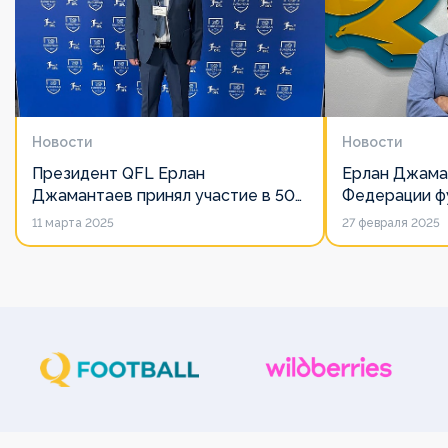
Новости
Новости
Президент QFL Ерлан
Ерлан Джама
Джамантаев принял участие в 50-
Федерации фу
м Общем собрании Европейских
дорожит сво
11 марта 2025
27 февраля 2025
лиг
его слово нич