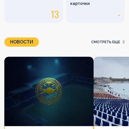
карточки
13
-
НОВОСТИ
СМОТРЕТЬ ЕЩЕ