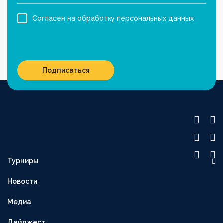
Согласен на обработку персональных данных
Подписаться
Турниры
OLIMPBET ПРЕМЬЕР-ЛИГА
Новости
1XBET ПЕРВАЯ ЛИГА
Медиа
OLIMPBET-КУБОК
ВТОРАЯ ЛИГА
Дайджест