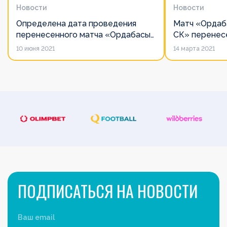
Новости
Новости
Определена дата проведения
Матч «Орда
перенесенного матча «Ордабасы»
СК» перенесе
- «Кызыл-Жар СК»
неблагоприя
10 июня 2021
14 марта 2021
условиями
ПОДПИСАТЬСЯ НА НОВОСТИ