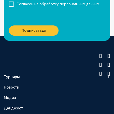
Согласен на обработку персональных данных
Подписаться
Турниры
OLIMPBET ПРЕМЬЕР-ЛИГА
Новости
1XBET ПЕРВАЯ ЛИГА
Медиа
OLIMPBET-КУБОК
ВТОРАЯ ЛИГА
Дайджест
OLIMPBET-СУПЕРКУБОК