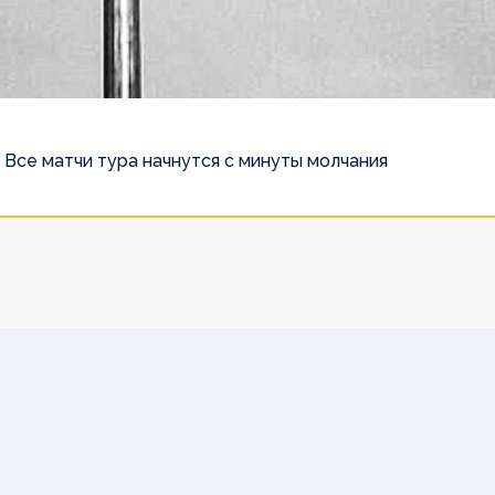
 Все матчи тура начнутся с минуты молчания