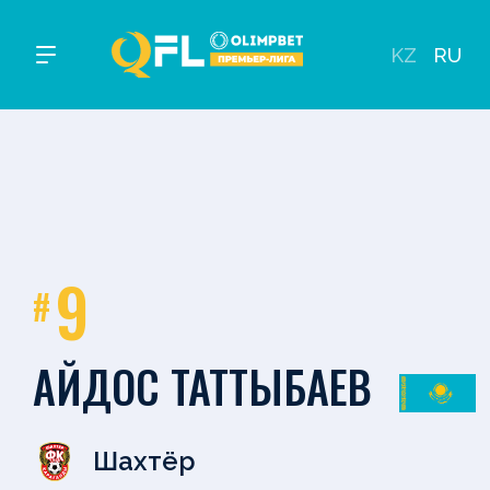
KZ
RU
9
#
АЙДОС ТАТТЫБАЕВ
Шахтёр