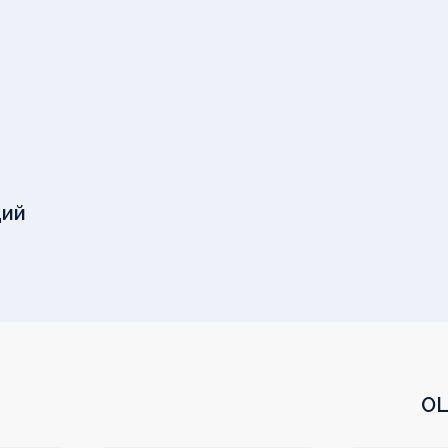
ий
OL