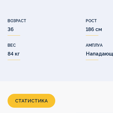
ВОЗРАСТ
РОСТ
36
186 см
ВЕС
АМПЛУА
84 кг
Нападающ
СТАТИСТИКА