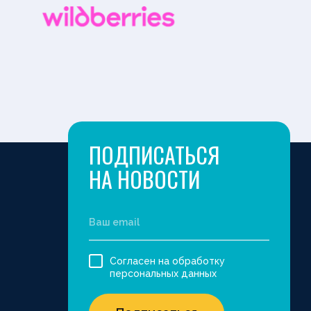
ПОДПИСАТЬСЯ
НА НОВОСТИ
Согласен на обработку
персональных данных