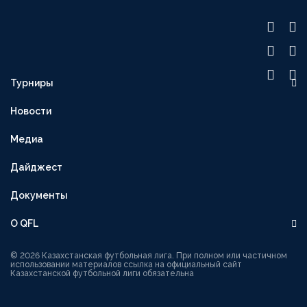
Турниры
OLIMPBET ПРЕМЬЕР-ЛИГА
Новости
1XBET ПЕРВАЯ ЛИГА
Медиа
OLIMPBET-КУБОК
ВТОРАЯ ЛИГА
Дайджест
OLIMPBET-СУПЕРКУБОК
Документы
ЖЕНСКАЯ ЛИГА
О QFL
ЖЕНСКИЙ КУБОК
Руководство
1XBET КУБОК ЛИГИ
© 2026 Казахстанская футбольная лига. При полном или частичном
использовании материалов ссылка на официальный сайт
Казахстанской футбольной лиги обязательна