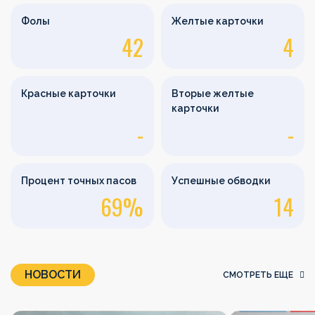
Фолы
Желтые карточки
42
4
Красные карточки
Вторые желтые
карточки
-
-
Процент точных пасов
Успешные обводки
69%
14
НОВОСТИ
СМОТРЕТЬ ЕЩЕ