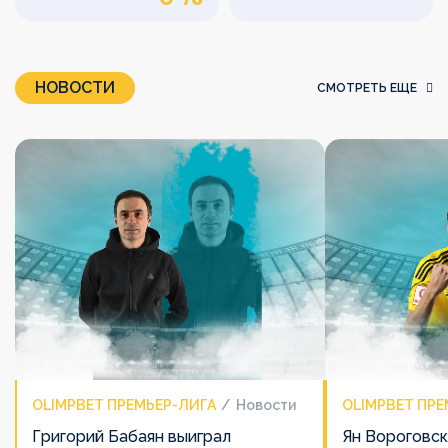
НОВОСТИ
СМОТРЕТЬ ЕЩЕ
OLIMPBET ПРЕМЬЕР-ЛИГА
Новости
OLIMPBET ПРЕ
Григорий Бабаян выиграл
Ян Вороговск