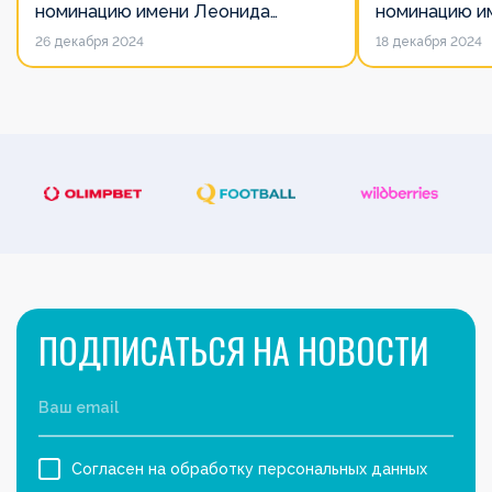
номинацию имени Леонида
номинацию и
Остроушко
Байшакова
26 декабря 2024
18 декабря 2024
ПОДПИСАТЬСЯ НА НОВОСТИ
Согласен на обработку персональных данных