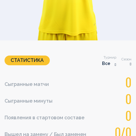
Турнир
Сезон
СТАТИСТИКА
Все
0
Сыгранные матчи
0
Сыгранные минуты
0
Появления в стартовом составе
0/0
Вышел на замену / Был заменен