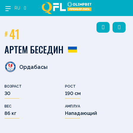
RU
Евгений 
Жасу
41
#
OLIMPBET
1XBET
OLIMPBET-
ВТОРАЯ
OLIMPBET-
ЖЕНСКАЯ
ЖЕНСКИЙ
1XBET
Руководство
ПРЕМЬЕР-
ПЕРВАЯ
КУБОК
ЛИГА
СУПЕРКУБОК
ЛИГА
КУБОК
КУБОК
АРТЕМ БЕСЕДИН
ЛИГА
ЛИГА
ЛИГИ
Новости
Новости
Новости
Новости
Новости
Новости
Новости
Новости
Календарь
Календарь
Календарь
Календарь
Календарь
Ордабасы
Календарь
Календарь
Календарь
Турнирная
Турнирная
Турнирная
Турнирная
Турнирная
Турнирная
Турнирная
таблица
таблица
таблица
таблица
таблица
Турнирная
ВОЗРАСТ
РОСТ
таблица
таблица
таблица
Клубы
Клубы
Клубы
Клубы
Клубы
30
190 см
Клубы
Клубы
Клубы
Медиа
Медиа
Медиа
Медиа
Медиа
ВЕС
АМПЛУА
Медиа
Медиа
Медиа
86 кг
Нападающий