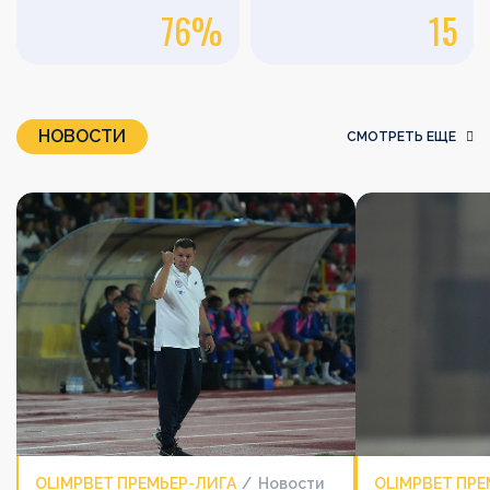
76%
15
НОВОСТИ
СМОТРЕТЬ ЕЩЕ
OLIMPBET ПРЕМЬЕР-ЛИГА
Новости
OLIMPBET ПРЕ