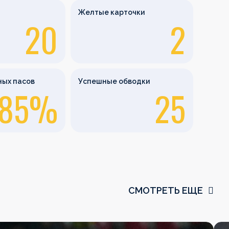
Желтые карточки
20
2
ных пасов
Успешные обводки
85%
25
СМОТРЕТЬ ЕЩЕ