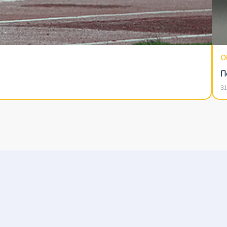
O
П
31