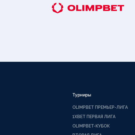
Клубы
Клубы
Клубы
Клубы
Клубы
Клубы
Клубы
Клубы
Медиа
Медиа
Медиа
Медиа
Медиа
Медиа
Медиа
Медиа
Турниры
OLIMPBET ПРЕМЬЕР-ЛИГА
1XBET ПЕРВАЯ ЛИГА
OLIMPBET-КУБОК