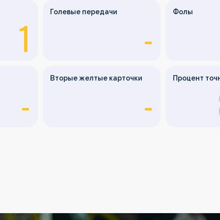
Голевые передачи
Фолы
1
-
Вторые желтые карточки
Процент точ
-
-