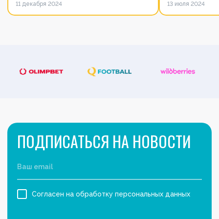
долголетие»
11 декабря 2024
13 июля 2024
ПОДПИСАТЬСЯ НА НОВОСТИ
Согласен на обработку персональных данных