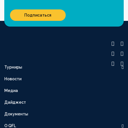
Подписаться
Турниры
OLIMPBET ПРЕМЬЕР-ЛИГА
Новости
1XBET ПЕРВАЯ ЛИГА
Медиа
OLIMPBET-КУБОК
ВТОРАЯ ЛИГА
Дайджест
OLIMPBET-СУПЕРКУБОК
Документы
ЖЕНСКАЯ ЛИГА
О QFL
ЖЕНСКИЙ КУБОК