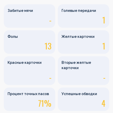
Забитые мячи
Голевые передачи
-
1
Фолы
Желтые карточки
13
1
Красные карточки
Вторые желтые
карточки
-
-
Процент точных пасов
Успешные обводки
71%
4