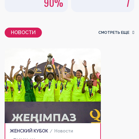
90%
7
НОВОСТИ
СМОТРЕТЬ ЕЩЕ
ЖЕНСКИЙ КУБОК
Новости