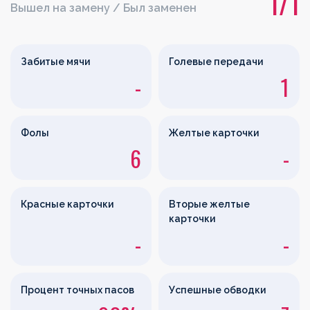
1/1
Вышел на замену / Был заменен
Забитые мячи
Голевые передачи
-
1
Фолы
Желтые карточки
6
-
Красные карточки
Вторые желтые
карточки
-
-
Процент точных пасов
Успешные обводки