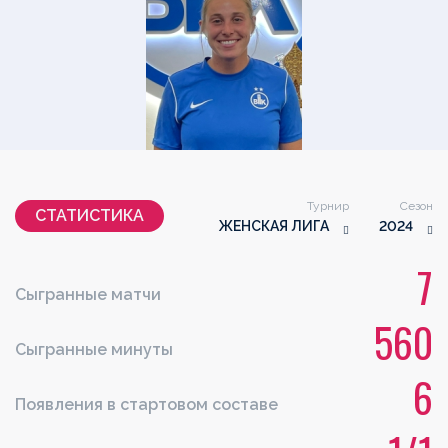
Турнир
Сезон
СТАТИСТИКА
ЖЕНСКАЯ ЛИГА
2024
7
Сыгранные матчи
560
Сыгранные минуты
6
Появления в стартовом составе