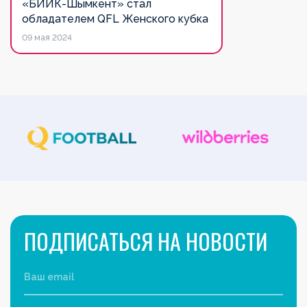
«БИИК-Шымкент» стал
обладателем QFL Женского кубка
09 мая 2024
ПОДПИСАТЬСЯ НА НОВОСТИ