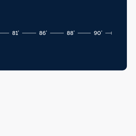
81’
86’
88’
90’