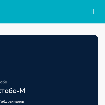
тобе
ктобе-М
Габдрахманов