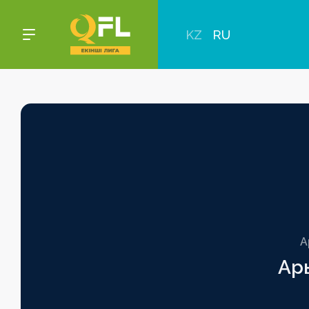
KZ
RU
А
Ар