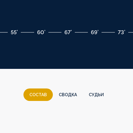
55’
60’
67’
69’
73’
СОСТАВ
СВОДКА
СУДЬИ