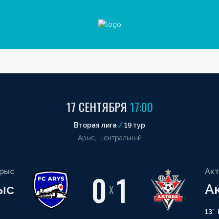
17 СЕНТЯБРЯ
17:00
Вторая лига
/
19 тур
Арыс, Центральный
рыс
Ак
0
1
ыс
А
X
13'