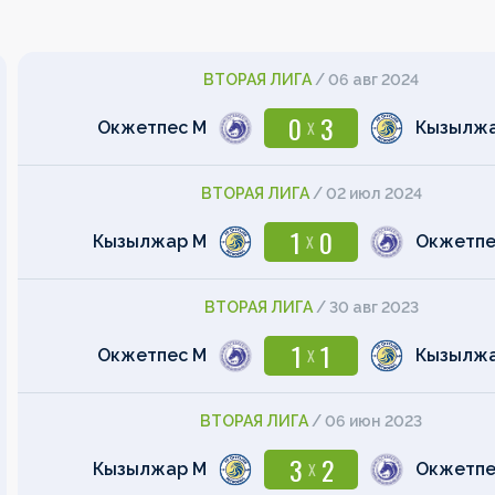
ВТОРАЯ ЛИГА
/
06 авг 2024
0
3
X
Окжетпес М
Кызылж
ВТОРАЯ ЛИГА
/
02 июл 2024
1
0
X
Кызылжар М
Окжетпе
ВТОРАЯ ЛИГА
/
30 авг 2023
1
1
X
Окжетпес М
Кызылж
ВТОРАЯ ЛИГА
/
06 июн 2023
3
2
X
Кызылжар М
Окжетпе