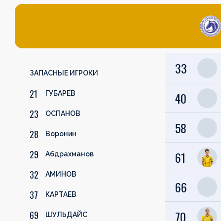
33
ЗАПАСНЫЕ ИГРОКИ
21
40
ГУБАРЕВ
23
ОСПАНОВ
58
28
Воронин
29
61
Абдрахманов
32
АМИНОВ
66
37
КАРТАЕВ
70
69
ШУЛЬДАЙС