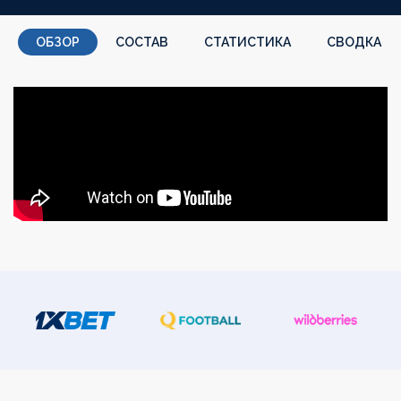
ОБЗОР
СОСТАВ
СТАТИСТИКА
СВОДКА