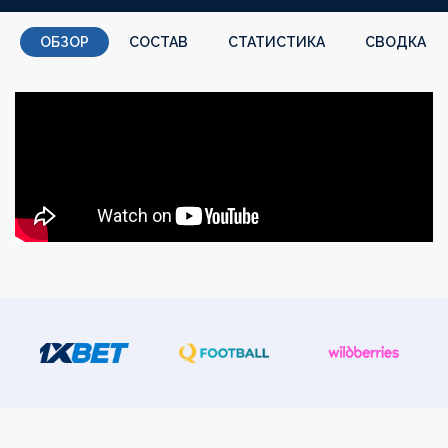
ОБЗОР
СОСТАВ
СТАТИСТИКА
СВОДКА