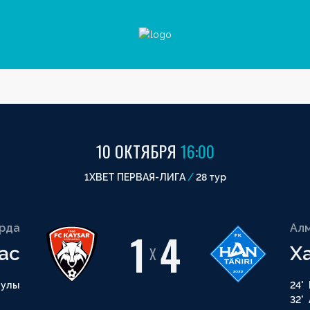
10 ОКТЯБРЯ
16:00
1XBET ПЕРВАЯ-ЛИГА
/
28 тур
рда
Ал
1
4
ас
Х
X
мулы
24'
32'