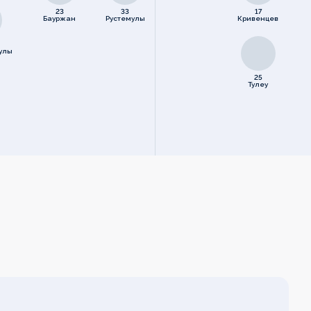
23
33
17
Бауржан
Рустемулы
Кривенцев
улы
25
Тулеу