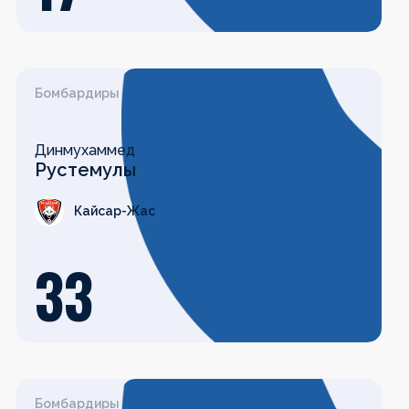
Бомбардиры
Динмухаммед
Рустемулы
Кайсар-Жас
33
Бомбардиры