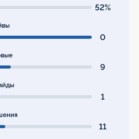
52%
йвы
0
овые
9
айды
1
шения
11