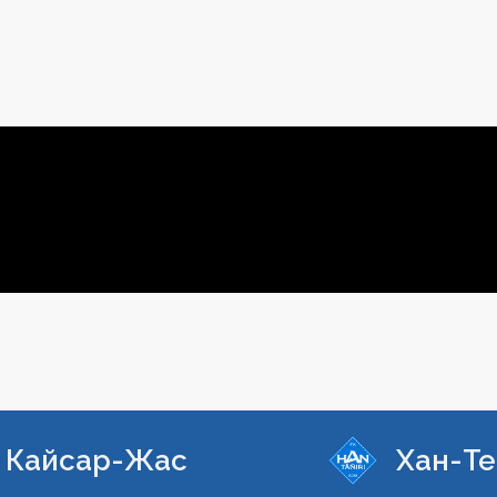
Кайсар-Жас
Хан-Те