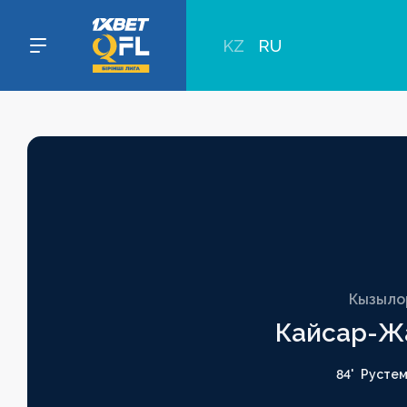
KZ
RU
Кызыло
Кайсар-Ж
84'
Русте