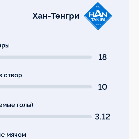
Хан-Тенгри
ары
18
в створ
10
емые голы)
3.12
е мячом