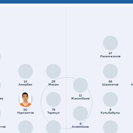
47
Рахимжанов
и
14
29
66
Амирбек
Махан
Шахметов
А
11
ев
Жакипбаев
50
79
8
Нурсеитов
Торекул
Кульбайұлы
9
етов
Агзамбаев