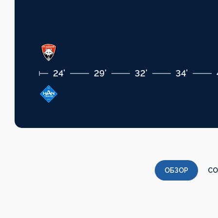
24’
29’
32’
34’
ОБЗОР
СО