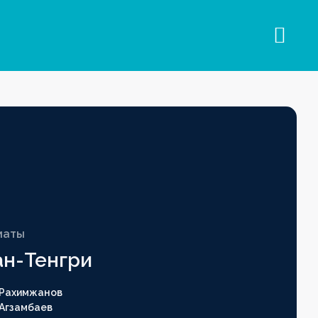
маты
ан-Тенгри
Рахимжанов
Агзамбаев