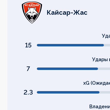
Кайсар-Жас
Уд
15
Удары 
7
xG (Ожида
2.3
Владени