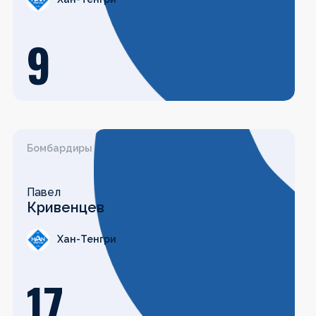
9
Бомбардиры
Павел
Кривенцев
Хан-Тенгри
17