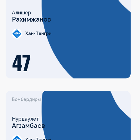
Алишер
Рахимжанов
Хан-Тенгри
47
Бомбардиры
Нурдаулет
Агзамбаев
Хан-Тенгри