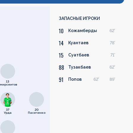
ЗАПАСНЫЕ ИГРОКИ
10
Кожамберды
62'
14
Куантаев
78'
15
Суатбаев
71'
88
Тузакбаев
62'
91
Попов
62'
89'
13
мирсеитов
37
20
Урда
Пасеченко