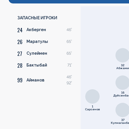
ЗАПАСНЫЕ ИГРОКИ
24
Акберген
46'
26
Маратулы
65'
27
Сулеймен
65'
28
Бактыбай
71'
32
Абжам
46'
99
Айманов
92'
16
Дуйсенба
1
Сарсенов
37
Кулмаганб