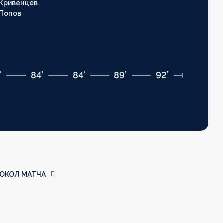
Кривенцев
Попов
’
84’
84’
89’
92’
ОКОЛ МАТЧА