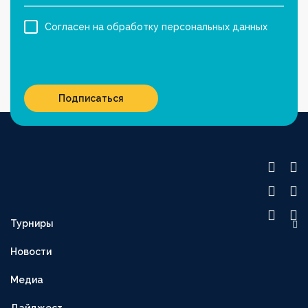
Согласен на обработку персональных данных
Подписаться
Турниры
OLIMPBET ПРЕМЬЕР-ЛИГА
Новости
1XBET ПЕРВАЯ ЛИГА
Медиа
OLIMPBET-КУБОК
ВТОРАЯ ЛИГА