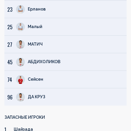
23
Ерланов
25
Малый
27
МАТИЧ
45
АБДИХОЛИКОВ
74
Сейсен
96
ДА КРУЗ
ЗАПАСНЫЕ ИГРОКИ
1
Шайзада